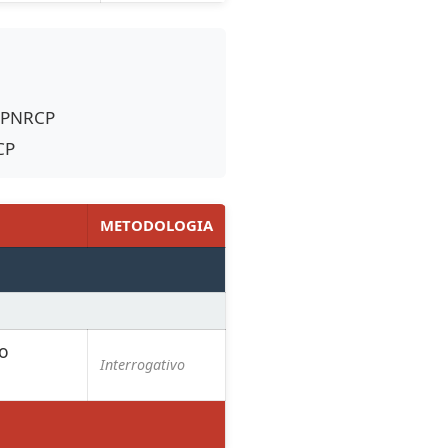
A PNRCP
CP
METODOLOGIA
io
Interrogativo