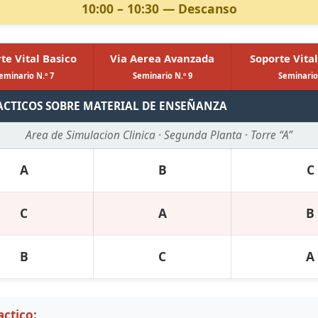
10:00 – 10:30 — Descanso
te Vital Basico
Via Aerea Avanzada
Soporte Vita
eminario N.º 7
Seminario N.º 9
Seminario
ACTICOS SOBRE MATERIAL DE ENSEÑANZA
Area de Simulacion Clinica · Segunda Planta · Torre “A”
A
B
C
C
A
B
B
C
A
ctico: