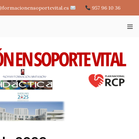
@formacionensoportevital.es
957 96 10 36
M