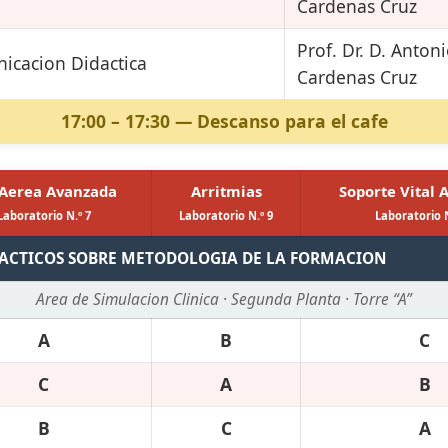
Cardenas Cruz
Prof. Dr. D. Anton
icacion Didactica
Cardenas Cruz
17:00 – 17:30 — Descanso para el cafe
 Aerea Avanzada
Arritmias
Soporte Vital 
Laboratorio N.º 7
Laboratorio N.º 9
Laboratorio N
RACTICOS SOBRE METODOLOGIA DE LA FORMACION
Area de Simulacion Clinica · Segunda Planta · Torre “A”
A
B
C
C
A
B
B
C
A