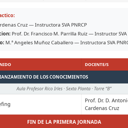
ctico:
ardenas Cruz — Instructora SVA PNRCP
cion:
Prof. Dr. Francisco M. Parrilla Ruiz — Instructor SV
o:
M.ª Angeles Muñoz Caballero — Instructora SVA PNR
NIDO
DOCENTE/S
FIANZAMIENTO DE LOS CONOCIMIENTOS
Aula Profesor Rico Irles · Sexta Planta · Torre “B”
Prof. Dr. D. Anton
efing
Cardenas Cruz
FIN DE LA PRIMERA JORNADA