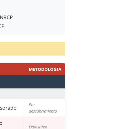
 PNRCP
CP
METODOLOGIA
Por
esorado
descubrimiento
io
Expositivo