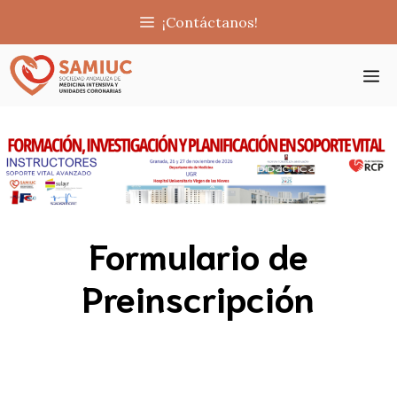
Saltar
¡Contáctanos!
al
contenido
M
Formulario de
Preinscripción